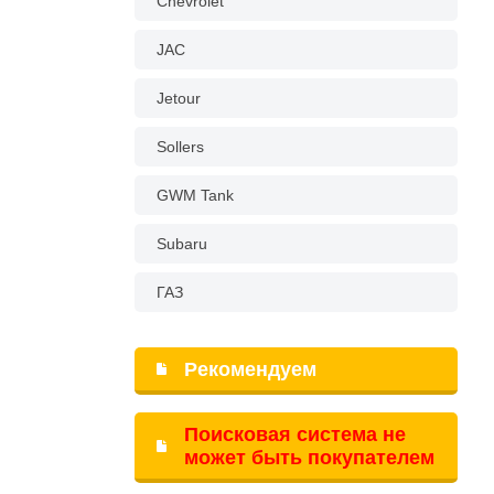
Chevrolet
JAC
Jetour
Sollers
GWM Tank
Subaru
ГАЗ
Рекомендуем
Поисковая система не
может быть покупателем