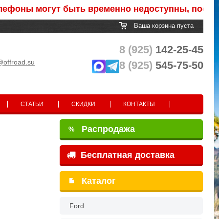
 могут быть временно недоступны, после обрабо
Ваша корзина пуста
8 (925)
142-25-45
@offroad.su
8 (925)
545-75-50
СТАТЬИ
СКИДКИ
КОНТАКТЫ
Распродажа
%
Бесплатная доставка
Каталог
Ford