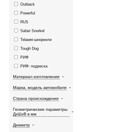
Outback
Powerful
RUS
Safari Snorkel
Telawei-шноркели
Tough Dog
РИФ
РИФ- подвеска
Материал изготовления
Марка, модель автомобиля
Страна происхождения
Геометрические параметры
ДхШхВ в мм
Диаметр