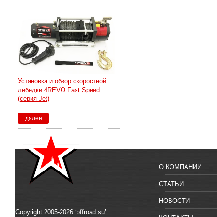
Установка и обзор скоростной
лебедки 4REVO Fast Speed
(серия Jet)
далее
О КОМПАНИИ
СТАТЬИ
НОВОСТИ
Copyright 2005-2026 ‘offroad.su’