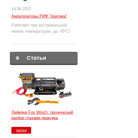
14.06.2022
Амортизаторы РИФ "Арктика"
Работают при экстремальной
низких температурах, до -55°С!
Статьи
Лебедки Fox Winch: технический
разбор глазами практика
далее