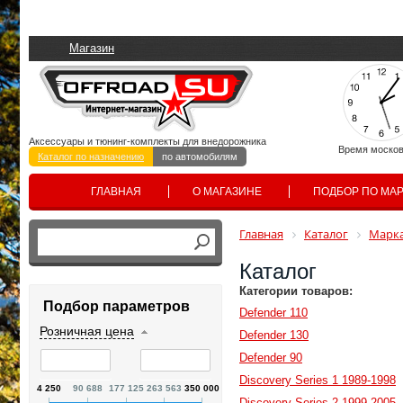
Магазин
Аксессуары и тюнинг-комплекты для внедорожника
Время москов
Каталог по назначению
по автомобилям
ГЛАВНАЯ
О МАГАЗИНЕ
ПОДБОР ПО МА
Главная
Каталог
Марка
Каталог
Категории товаров:
Подбор параметров
Defender 110
Розничная цена
Defender 130
Defender 90
Discovery Series 1 1989-1998
4 250
90 688
177 125
263 563
350 000
Discovery Series 2 1999-2005