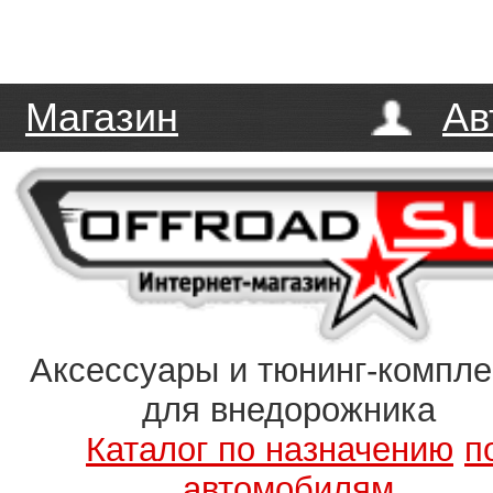
Магазин
Ав
Аксессуары и тюнинг-компл
для внедорожника
Каталог по назначению
п
автомобилям