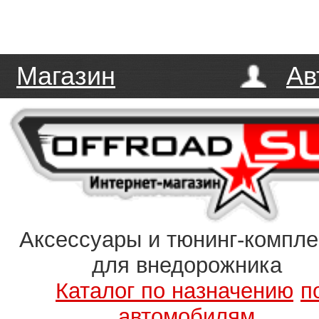
Магазин
Ав
Аксессуары и тюнинг-компл
для внедорожника
Каталог по назначению
п
автомобилям