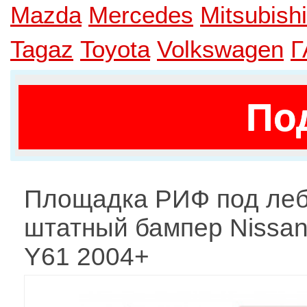
Mazda
Mercedes
Mitsubishi
Tagaz
Toyota
Volkswagen
Г
По
Площадка РИФ под леб
штатный бампер Nissan 
Y61 2004+