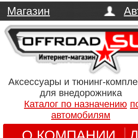
Магазин
Ав
Аксессуары и тюнинг-компл
для внедорожника
Каталог по назначению
п
автомобилям
О КОМПАНИИ
Д