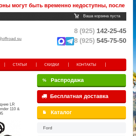
т быть временно недоступны, после обработки за
Ваша корзина пуста
8 (925)
142-25-45
@offroad.su
8 (925)
545-75-50
СТАТЬИ
СКИДКИ
КОНТАКТЫ
Распродажа
%
Бесплатная доставка
дние LR
ender 110 &
Каталог
95
Ford