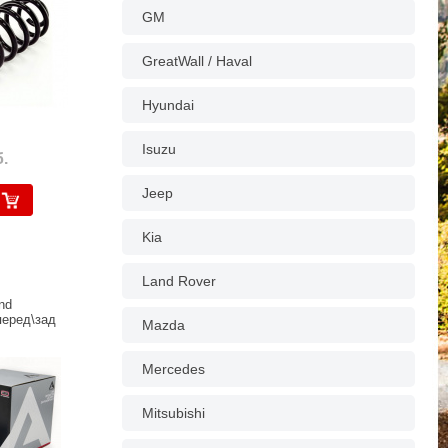
GM
GreatWall / Haval
Hyundai
Isuzu
.
Jeep
Kia
Land Rover
nd
перед\зад
Mazda
Mercedes
Mitsubishi