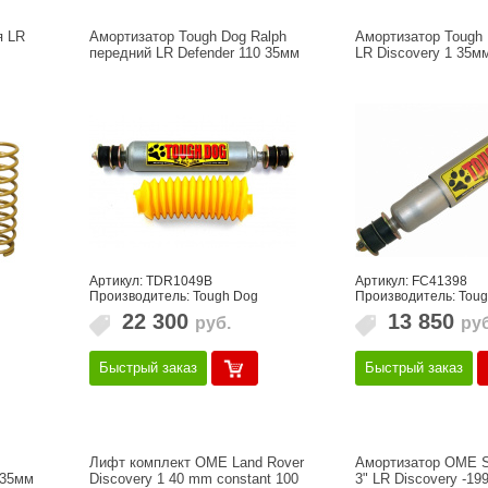
я LR
Амортизатор Tough Dog Ralph
Амортизатор Tough
,
передний LR Defender 110 35мм
LR Discovery 1 35м
Артикул: TDR1049B
Артикул: FC41398
Производитель: Tough Dog
Производитель: Tou
22 300
13 850
руб.
руб
Быстрый заказ
Быстрый заказ
Лифт комплект OME Land Rover
Амортизатор OME S
 35мм
Discovery 1 40 mm constant 100
3" LR Discovery -19