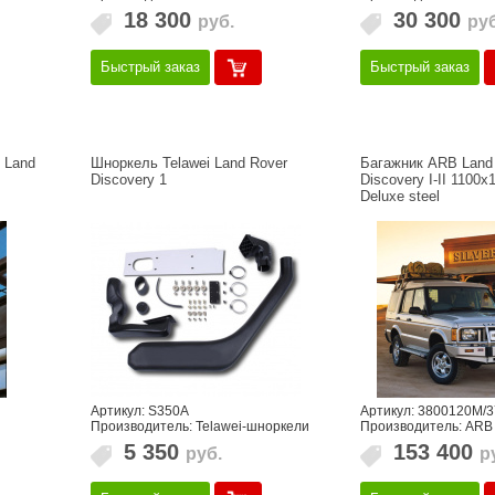
18 300
30 300
руб.
руб
Быстрый заказ
Быстрый заказ
 Land
Шноркель Telawei Land Rover
Багажник ARB Land
Discovery 1
Discovery I-II 1100
Deluxe steel
Артикул: S350A
Артикул: 3800120M/
Производитель: Telawei-шноркели
Производитель: ARB
5 350
153 400
руб.
р