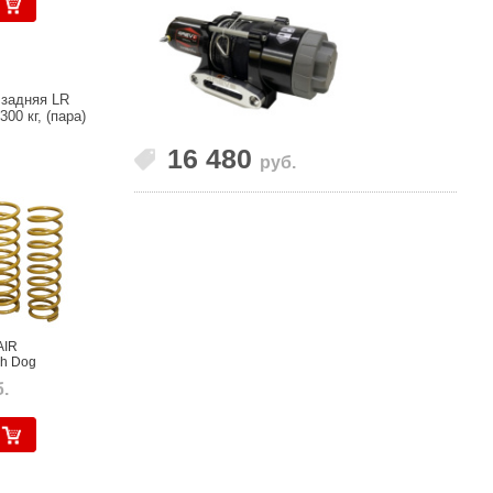
 задняя LR
300 кг, (пара)
16 480
руб.
AIR
gh Dog
.