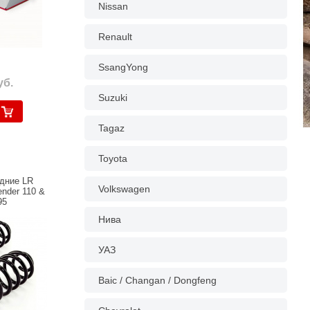
Nissan
Renault
SsangYong
уб.
Suzuki
Tagaz
Toyota
дние LR
Volkswagen
ender 110 &
95
Нива
УАЗ
Baic / Changan / Dongfeng