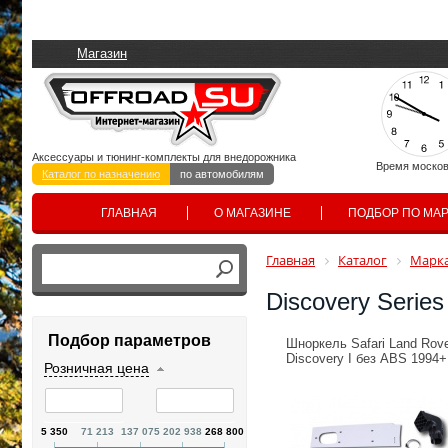
Магазин
Аксессуары и тюнинг-комплекты для внедорожника
Время москов
Каталог по назначению
по автомобилям
ГЛАВНАЯ
О МАГАЗИНЕ
ПОДБОР ПО МА
Главная
Каталог
Марка
Discovery Series
Подбор параметров
Шноркель Safari Land Rov
Discovery I без ABS 1994+
Розничная цена
5 350
71 213
137 075
202 938
268 800