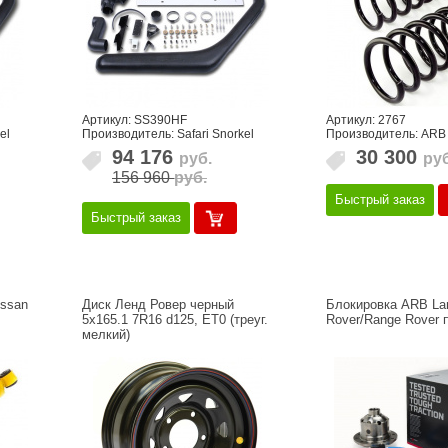
Артикул: SS390HF
Артикул: 2767
el
Производитель: Safari Snorkel
Производитель: ARB
94 176
30 300
руб.
руб
156 960
руб.
Быстрый заказ
Быстрый заказ
ssan
Диск Ленд Ровер черный
Блокировка ARB La
5x165.1 7R16 d125, ET0 (треуг.
Rover/Range Rover 
мелкий)