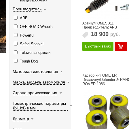
воздузаборник)
Производитель
ARB
Артикул: OMESD11
OFF-ROAD Wheels
Производитель: ARB
18 900
руб.
Powerful
Safari Snorkel
Быстрый заказ
Telawei-шноркели
Tough Dog
Материал изготовления
Кастор кит OME LR
Discovery/Defender & RA
Марка, модель автомобиля
ROVER 1986+
Страна происхождения
Геометрические параметры
ДхШхВ в мм
Диаметр