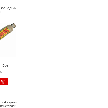
 Dog задний
м
gh Dog
.
port задний
98/Defender