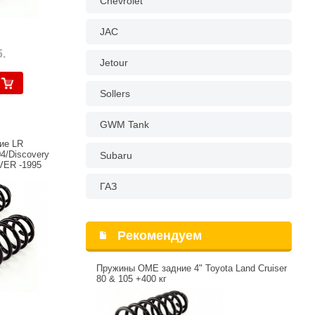
Chevrolet
JAC
.
Jetour
Sollers
GWM Tank
ие LR
04/Discovery
Subaru
VER -1995
ГАЗ
Рекомендуем
Пружины OME задние 4" Toyota Land Cruiser
80 & 105 +400 кг