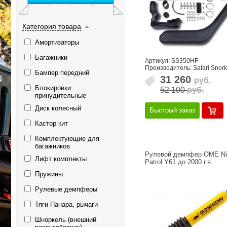
Категория товара
Амортизаторы
Багажники
Артикул: SS350HF
Производитель: Safari Snork
Бампер передний
31 260
руб.
Блокировки
52 100
руб.
принудительные
Диск колесный
Быстрый заказ
Кастор кит
Комплектующие для
багажников
Рулевой демпфер OME Ni
Лифт комплекты
Patrol Y61 до 2000 г.в.
Пружины
Рулевые демпферы
Тяги Панара, рычаги
Шноркель (внешний