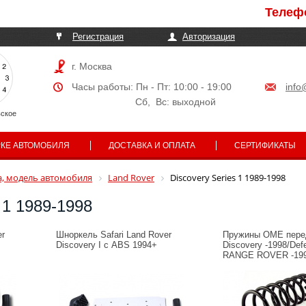
Телефоны могу
Регистрация
Авторизация
г. Москва
Часы работы: Пн - Пт: 10:00 - 19:00
info
Сб, Вс: выходной
ское
РКЕ АВТОМОБИЛЯ
ДОСТАВКА И ОПЛАТА
СЕРТИФИКАТЫ
, модель автомобиля
Land Rover
Discovery Series 1 1989-1998
 1 1989-1998
er
Шноркель Safari Land Rover
Пружины OME пере
Discovery I с ABS 1994+
Discovery -1998/Def
RANGE ROVER -19