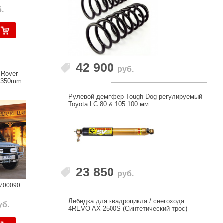
.
42 900
руб.
 Rover
x1350mm
Рулевой демпфер Tough Dog регулируемый
Toyota LC 80 & 105 100 мм
23 850
руб.
3700090
Лебедка для квадроцикла / снегохода
уб.
4REVO AX-2500S (Синтетический трос)