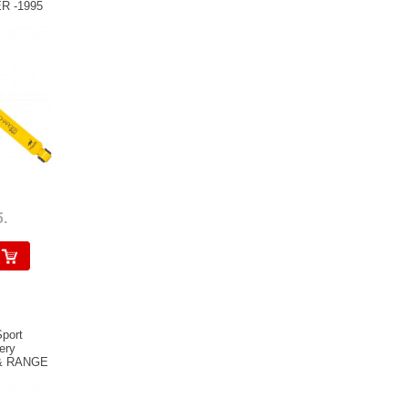
R -1995
.
port
ery
 & RANGE