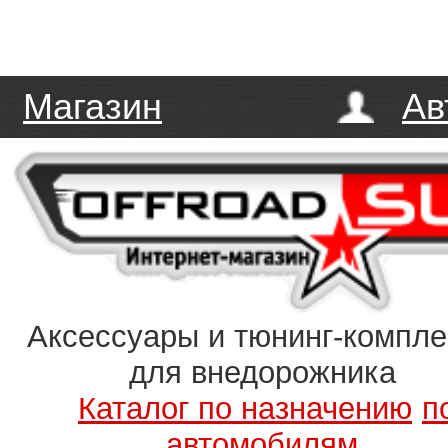
Магазин
Ав
Аксессуары и тюнинг-компл
для внедорожника
Каталог по назначению
п
автомобилям