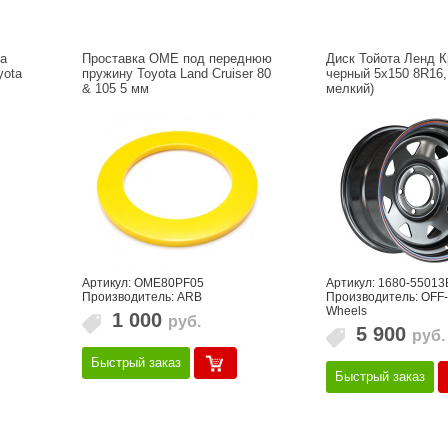
на
Проставка OME под переднюю
Диск Тойота Ленд К
yota
пружину Toyota Land Cruiser 80
черный 5x150 8R16, 
& 105 5 мм
мелкий)
Артикул: OME80PF05
Артикул: 1680-5501
Производитель: ARB
Производитель: OF
Wheels
1 000
руб.
5 900
руб.
Быстрый заказ
Быстрый заказ