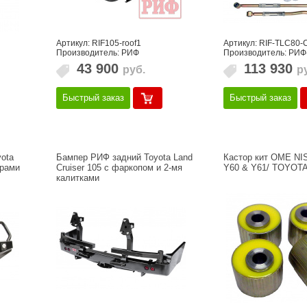
Артикул: RIF105-roof1
Артикул: RIF-TLC80-
Производитель: РИФ
Производитель: РИФ
43 900
113 930
руб.
р
Быстрый заказ
Быстрый заказ
ota
Бампер РИФ задний Toyota Land
Кастор кит OME NI
арами
Cruiser 105 с фаркопом и 2-мя
Y60 & Y61/ TOYOTA
калитками