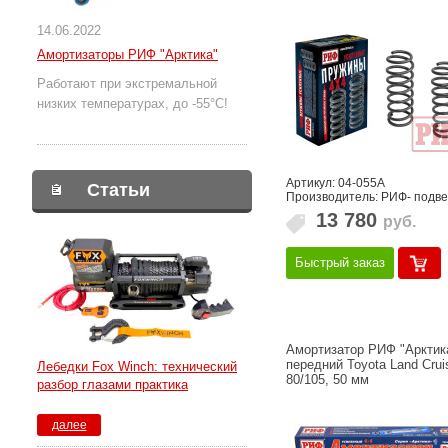
14.06.2022
Амортизаторы РИФ "Арктика"
Работают при экстремальной
низких температурах, до -55°С!
Артикул: 04-055A
Статьи
Производитель: РИФ- подве
13 780
руб.
Быстрый заказ
Амортизатор РИФ "Арктик
передний Toyota Land Crui
Лебедки Fox Winch: технический
80/105, 50 мм
разбор глазами практика
далее