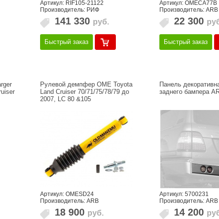
Артикул: RIF105-21122
Артикул: OMECA77B
Производитель: РИФ
Производитель: ARB
141 330
22 300
руб.
руб
Быстрый заказ
Быстрый заказ
rger
Рулевой демпфер OME Toyota
Панель декоративн
uiser
Land Cruiser 70/71/75/78/79 до
заднего бампера A
2007, LC 80 &105
Артикул: OMESD24
Артикул: 5700231
Производитель: ARB
Производитель: ARB
18 900
14 200
руб.
руб