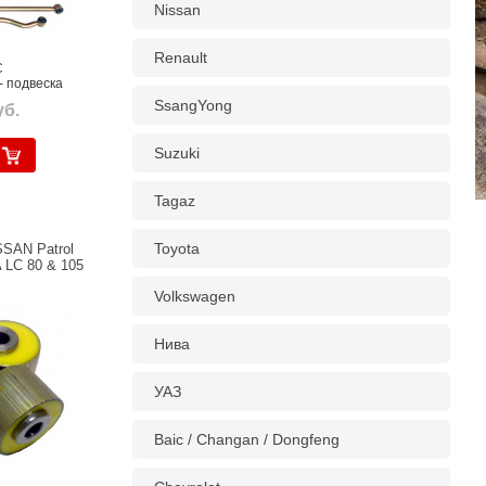
Nissan
Renault
C
- подвеска
SsangYong
уб.
Suzuki
Tagaz
Toyota
SSAN Patrol
 LC 80 & 105
Volkswagen
Нива
УАЗ
Baic / Changan / Dongfeng