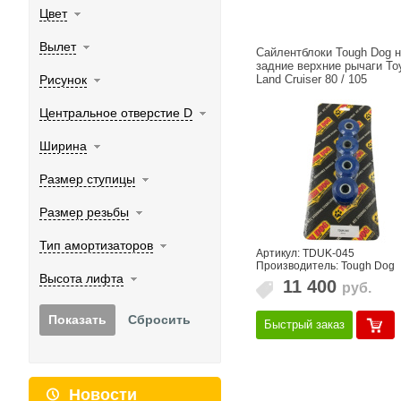
Цвет
Вылет
Сайлентблоки Tough Dog 
задние верхние рычаги To
Land Cruiser 80 / 105
Рисунок
Центральное отверстие D
Ширина
Размер ступицы
Размер резьбы
Тип амортизаторов
Артикул: TDUK-045
Производитель: Tough Dog
Высота лифта
11 400
руб.
Быстрый заказ
Новости