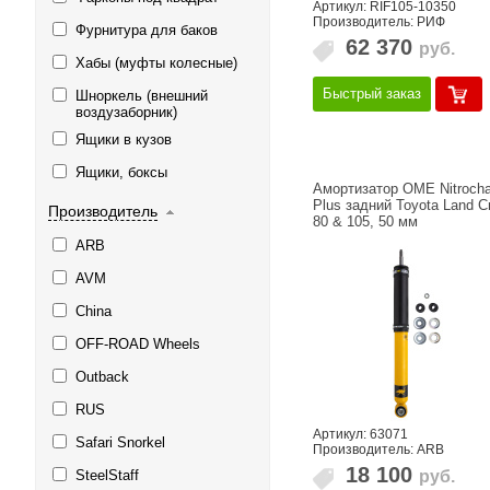
Артикул: RIF105-10350
Производитель: РИФ
Фурнитура для баков
62 370
руб.
Хабы (муфты колесные)
Быстрый заказ
Шноркель (внешний
воздузаборник)
Ящики в кузов
Ящики, боксы
Амортизатор OME Nitrocha
Plus задний Toyota Land Cr
Производитель
80 & 105, 50 мм
ARB
AVM
China
OFF-ROAD Wheels
Outback
RUS
Артикул: 63071
Safari Snorkel
Производитель: ARB
18 100
руб.
SteelStaff