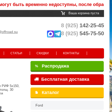
ь временно недоступны, после обработки заказа
Ваша корзина пуста
8 (925)
142-25-45
@offroad.su
8 (925)
545-75-50
СТАТЬИ
СКИДКИ
КОНТАКТЫ
Распродажа
%
Бесплатная доставка
е РИФ 5x150,
 толщ. 30
Каталог
ля
Ford