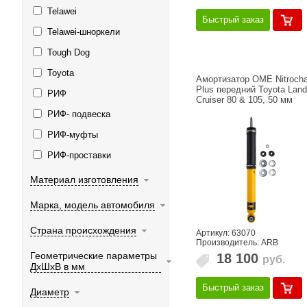
Telawei
Быстрый заказ
Telawei-шноркели
Tough Dog
Toyota
Амортизатор OME Nitrocha
Plus передний Toyota Land
РИФ
Cruiser 80 & 105, 50 мм
РИФ- подвеска
РИФ-муфты
РИФ-проставки
Материал изготовления
Марка, модель автомобиля
Страна происхождения
Артикул: 63070
Производитель: ARB
Геометрические параметры
18 100
руб.
ДхШхВ в мм
Быстрый заказ
Диаметр