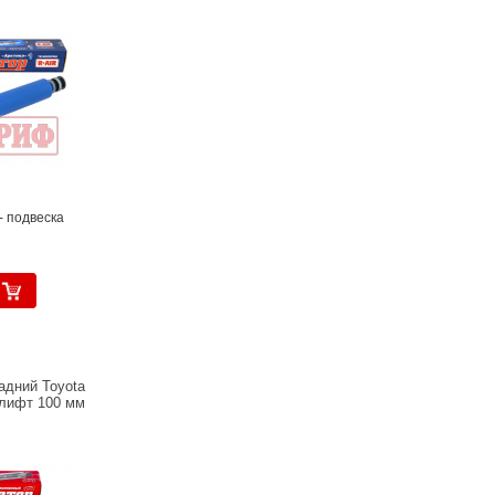
- подвеска
адний Toyota
 лифт 100 мм