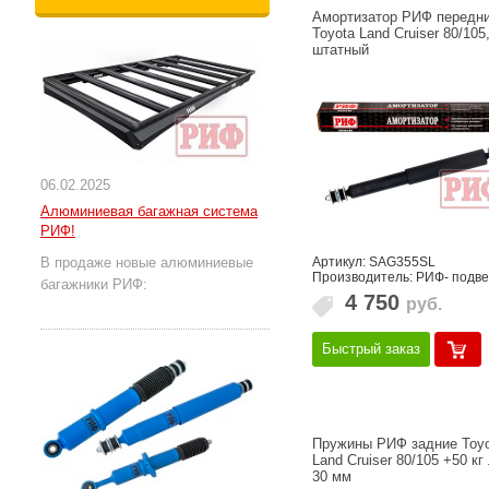
Амортизатор РИФ передн
Toyota Land Cruiser 80/105
штатный
06.02.2025
Алюминиевая багажная система
РИФ!
Артикул: SAG355SL
В продаже новые алюминиевые
Производитель: РИФ- подве
багажники РИФ:
4 750
руб.
Быстрый заказ
Пружины РИФ задние Toyo
Land Cruiser 80/105 +50 кг
30 мм