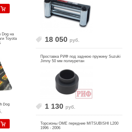
 Dog на
18 050
ги Toyota
руб.
5
Проставка РИФ под заднюю пружину Suzuki
Jimny 50 мм полиуретан
1 130
gh Dog
руб.
.
Торсионы OME передние MITSUBISHI L200
1996 - 2006