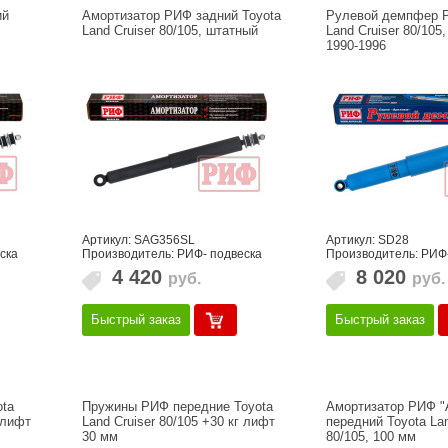
ий
Амортизатор РИФ задний Toyota
Рулевой демпфер 
,
Land Cruiser 80/105, штатный
Land Cruiser 80/105
1990-1996
Артикул: SAG356SL
Артикул: SD28
ска
Производитель: РИФ- подвеска
Производитель: РИФ
4 420
8 020
руб.
руб.
Быстрый заказ
Быстрый заказ
ta
Пружины РИФ передние Toyota
Амортизатор РИФ "
 лифт
Land Cruiser 80/105 +30 кг лифт
передний Toyota Lan
30 мм
80/105, 100 мм