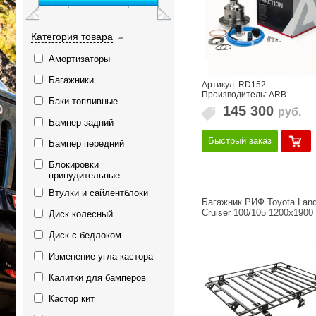
Категория товара
Амортизаторы
Багажники
Артикул: RD152
Производитель: ARB
Баки топливные
145 300
руб.
Бампер задний
Быстрый заказ
Бампер передний
Блокировки
принудительные
Втулки и сайлентблоки
Багажник РИФ Toyota Lan
Cruiser 100/105 1200x1900
Диск колесный
Диск с бедлоком
Изменение угла кастора
Калитки для бамперов
Кастор кит