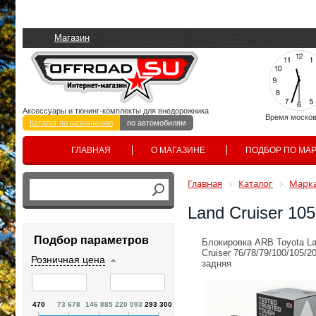
Магазин
Аксессуары и тюнинг-комплекты для внедорожника
Время москов
Каталог по назначению
по автомобилям
ГЛАВНАЯ
О МАГАЗИНЕ
ПОДБОР ПО МА
Главная
Каталог
Марка
Land Cruiser 10
Подбор параметров
Блокировка ARB Toyota L
Cruiser 76/78/79/100/105/2
Розничная цена
задняя
470
73 678
146 885
220 093
293 300