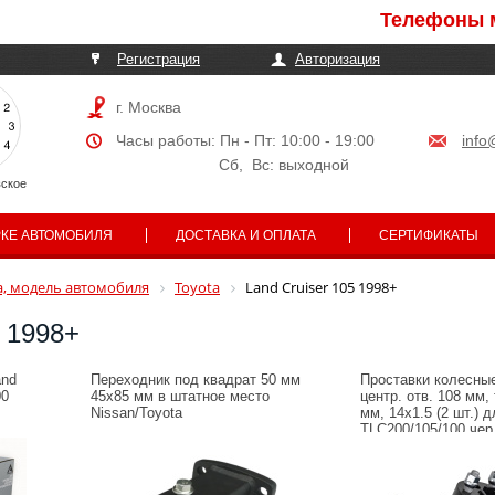
Телефоны могут быт
Регистрация
Авторизация
г. Москва
Часы работы: Пн - Пт: 10:00 - 19:00
info
Сб, Вс: выходной
ское
РКЕ АВТОМОБИЛЯ
ДОСТАВКА И ОПЛАТА
СЕРТИФИКАТЫ
, модель автомобиля
Toyota
Land Cruiser 105 1998+
5 1998+
and
Переходник под квадрат 50 мм
Проставки колесны
00
45х85 мм в штатное место
центр. отв. 108 мм,
Nissan/Toyota
мм, 14x1.5 (2 шт.) д
TLC200/105/100 чер