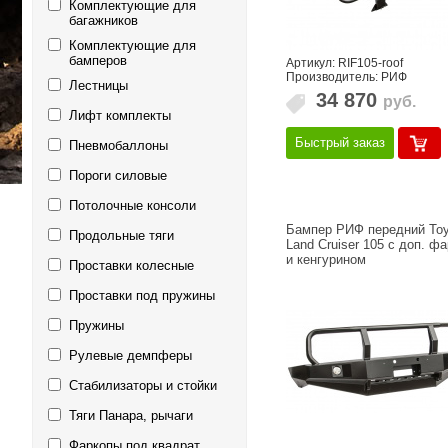
Комплектующие для
багажников
Комплектующие для
бамперов
Артикул: RIF105-roof
Производитель: РИФ
Лестницы
34 870
руб.
Лифт комплекты
Быстрый заказ
Пневмобаллоны
Пороги силовые
Потолочные консоли
Бампер РИФ передний Toy
Продольные тяги
Land Cruiser 105 с доп. ф
и кенгурином
Проставки колесные
Проставки под пружины
Пружины
Рулевые демпферы
Стабилизаторы и стойки
Тяги Панара, рычаги
Фаркопы под квадрат