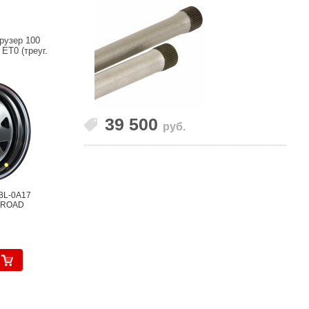
рузер 100
ET0 (треуг.
39 500
руб.
3BL-0A17
F-ROAD