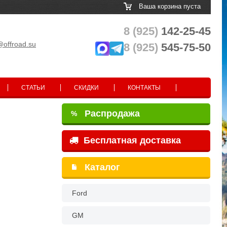
Ваша корзина пуста
8 (925)
142-25-45
@offroad.su
8 (925)
545-75-50
СТАТЬИ
СКИДКИ
КОНТАКТЫ
Распродажа
%
Бесплатная доставка
Каталог
Ford
GM