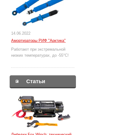
14.06.2022
Амортизаторы РИФ "Арктика"
Работают при экстремальной
низких температурах, до -55°С!
Статьи
Лебедки Fox Winch: технический