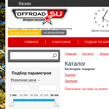
Магазин
Аксессуары и тюнинг-комплекты для внедорожника
Время москов
Каталог по назначению
по автомобилям
ГЛАВНАЯ
О МАГАЗИНЕ
ПОДБОР ПО МА
Главная
Каталог
Марка
Каталог
Категории товаров:
Подбор параметров
Sorento
Розничная цена
Sportage
Поисковая система не может
1 300
23 300
45 300
67 300
89 300