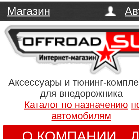
Магазин
Ав
Аксессуары и тюнинг-компл
для внедорожника
Каталог по назначению
п
автомобилям
О КОМПАНИИ
Д