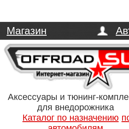
Магазин
Ав
Аксессуары и тюнинг-компл
для внедорожника
Каталог по назначению
п
автомобилям