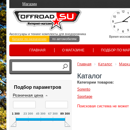
Магазин
Аксессуары и тюнинг-комплекты для внедорожника
Время москов
Каталог по назначению
по автомобилям
ГЛАВНАЯ
О МАГАЗИНЕ
ПОДБОР ПО МА
Главная
Каталог
Марка
Каталог
Категории товаров:
Подбор параметров
Sorento
Розничная цена
Sportage
Поисковая система не может
1 300
23 300
45 300
67 300
89 300