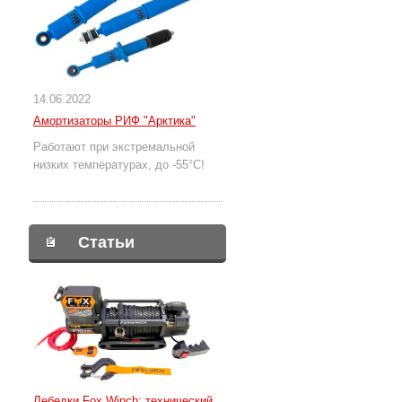
14.06.2022
Амортизаторы РИФ "Арктика"
Работают при экстремальной
низких температурах, до -55°С!
Статьи
Лебедки Fox Winch: технический