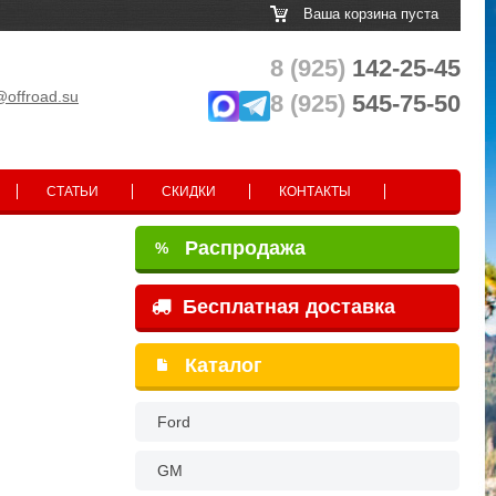
Ваша корзина пуста
8 (925)
142-25-45
@offroad.su
8 (925)
545-75-50
СТАТЬИ
СКИДКИ
КОНТАКТЫ
Распродажа
%
Бесплатная доставка
Каталог
Ford
GM