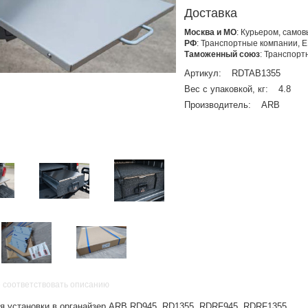
Доставка
Москва и МО
: Курьером, само
РФ
: Транспортные компании, 
Таможенный союз
: Транспор
Артикул:
RDTAB1355
Вес с упаковкой, кг:
4.8
Производитель:
ARB
 соответствовать описанию
я установки в органайзер ARB RD945, RD1355, RDRF945, RDRF1355.