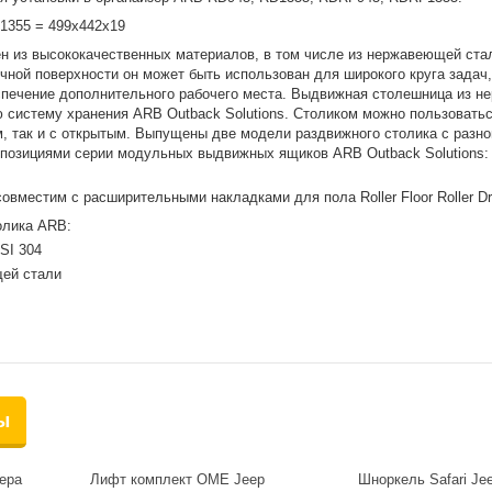
1355 = 499x442x19
н из высококачественных материалов, в том числе из нержавеющей ста
ичной поверхности он может быть использован для широкого круга задач,
спечение дополнительного рабочего места. Выдвижная столешница из 
 систему хранения ARB Outback Solutions. Столиком можно пользоватьс
 так и с открытым. Выпущены две модели раздвижного столика с разно
озициями серии модульных выдвижных ящиков ARB Outback Solutions:
овместим с расширительными накладками для пола Roller Floor Roller Dr
олика ARB:
SI 304
ей стали
ы
ера
Лифт комплект OME Jeep
Шноркель Safari Jee