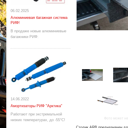
06.02.2025
Алюминиевая багажная система
РИФ!
В продаже новые алюминиевые
багажники РИФ:
14.06.2022
Амортизаторы РИФ "Арктика"
Работают при экстремальной
Фото может не
низких температурах, до -55°С!
Столик ARB предназначен дл