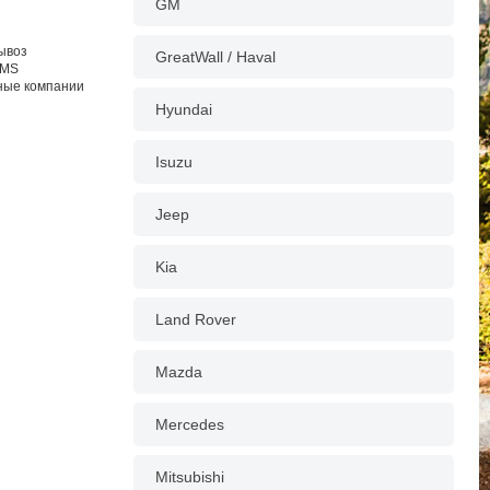
GM
вывоз
GreatWall / Haval
EMS
тные компании
Hyundai
Isuzu
Jeep
Kia
Land Rover
Mazda
Mercedes
Mitsubishi