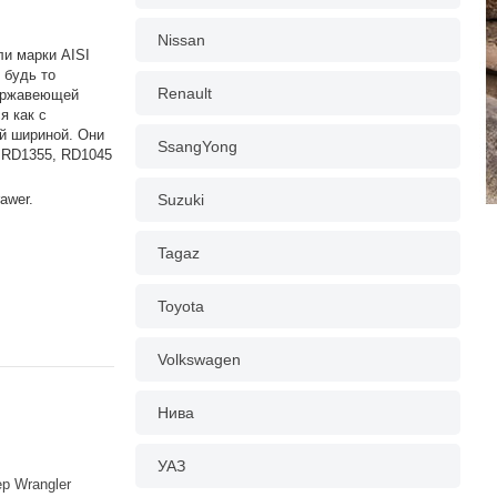
Nissan
ли марки AISI
 будь то
Renault
нержавеющей
я как с
й шириной. Они
SsangYong
 RD1355, RD1045
awer.
Suzuki
Tagaz
Toyota
Volkswagen
Нива
УАЗ
p Wrangler