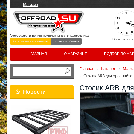
Магазин
Аксессуары и тюнинг-комплекты для внедорожника
Время москов
Каталог по назначению
по автомобилям
ГЛАВНАЯ
О МАГАЗИНЕ
ПОДБОР ПО МА
Главная
Каталог
Марка
Столик ARB для органайзер
Столик ARB для
Новости