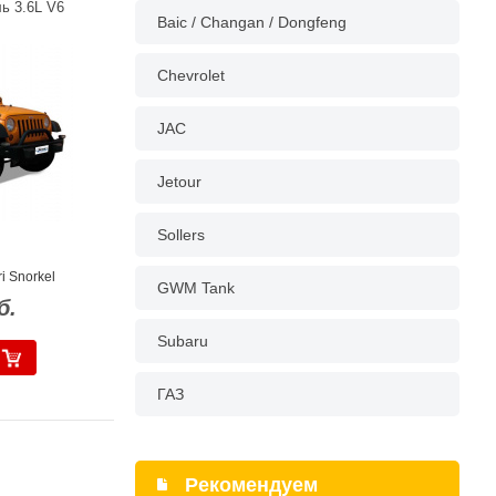
ь 3.6L V6
Baic / Changan / Dongfeng
Chevrolet
JAC
Jetour
Sollers
i Snorkel
GWM Tank
б.
Subaru
ГАЗ
Рекомендуем