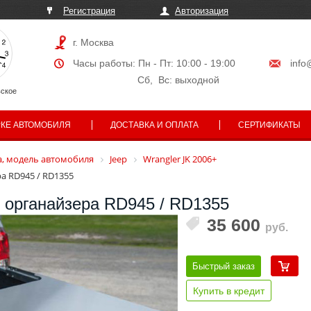
Регистрация
Авторизация
г. Москва
Часы работы: Пн - Пт: 10:00 - 19:00
info
Сб, Вс: выходной
ское
РКЕ АВТОМОБИЛЯ
ДОСТАВКА И ОПЛАТА
СЕРТИФИКАТЫ
, модель автомобиля
Jeep
Wrangler JK 2006+
а RD945 / RD1355
 органайзера RD945 / RD1355
35 600
руб.
Быстрый заказ
Купить в кредит