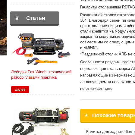
Габариты столешницы RDTAB
Раздвижной столик изготовле
Статьи
304. Благодаря своей гигиен
приготовление пищи или обе
стали крепится на модульную
закрытым модульным ящиком,
совместимы со следующими п
и RD945*.
*Раздвижной столик ARB не с
Особенности раздвижного ст
нержавеющая сталь марки AI
Лебедки Fox Winch: технический
направляющие из нержавеющ
разбор глазами практика
легкоочищаемая поверхность
не отнимает поле
далее
Похожие товар
Калитка для заднего бамп