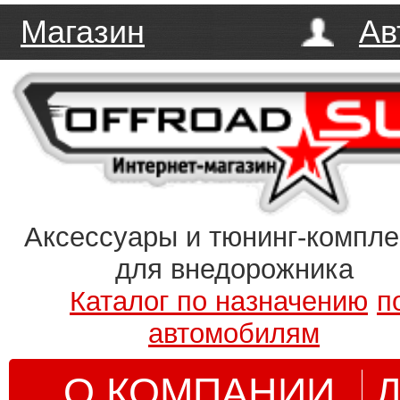
Магазин
Ав
Аксессуары и тюнинг-компл
для внедорожника
Каталог по назначению
п
автомобилям
О КОМПАНИИ
Д