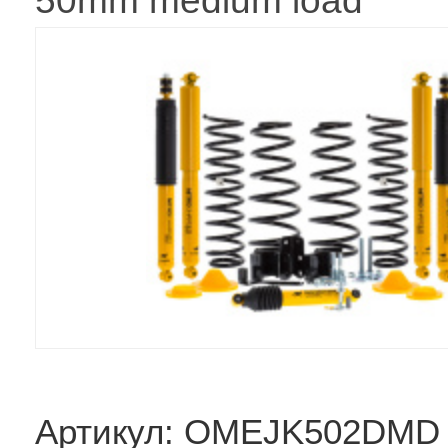
50mm medium load
Артикул: OMEJK502DMD