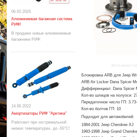
06.02.2025
Алюминиевая багажная система
РИФ!
В продаже новые алюминиевые
багажники РИФ:
Фото может не
Блокировка ARB для Jeep Wra
ARB Air Locker Dana Spicer Mo
Дифференциал: Dana Spicer 
Кол-во шлицов на полуоси: 2
Передаточное число ГП: 3.73-
14.06.2022
Кол-во болтов ГП: 10
Амортизаторы РИФ "Арктика"
Подходит для автомобилей:
Работают при экстремальной
1984-2001 Jeep Cherokee XJ
низких температурах, до -55°С!
1993-1998 Jeep Grand Cherok