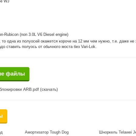
ee WJ
n-Rubicon (non 3.0L V6 Diesel engine)
, то одна из полуосей окажется короче на 12 мм чем нужно, т.е. даже не 
до ставить полуось от обычного моста без Vari-Lok.
ые файлы
локировки ARB.pdf (скачать)
ы
од
Амортизатор Tough Dog
Шноркель Telawei J