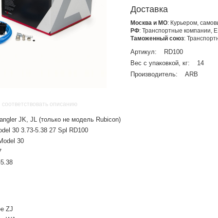
Доставка
Москва и МО
: Курьером, само
РФ
: Транспортные компании, 
Таможенный союз
: Транспор
Артикул:
RD100
Вес с упаковкой, кг:
14
Производитель:
ARB
 соответствовать описанию
ngler JK, JL (только не модель Rubicon)
del 30 3.73-5.38 27 Spl RD100
Model 30
7
5.38
ee ZJ