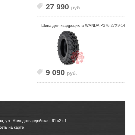
27 990
руб.
Шина для квадроцикла WANDA P376 27X9-14
9 090
руб.
ва, ул. Молодогвардейская, 61 к2 с1
реть на карте