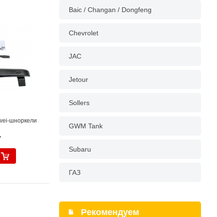
Baic / Changan / Dongfeng
Chevrolet
JAC
Jetour
Sollers
wei-шноркели
GWM Tank
.
Subaru
ГАЗ
Рекомендуем