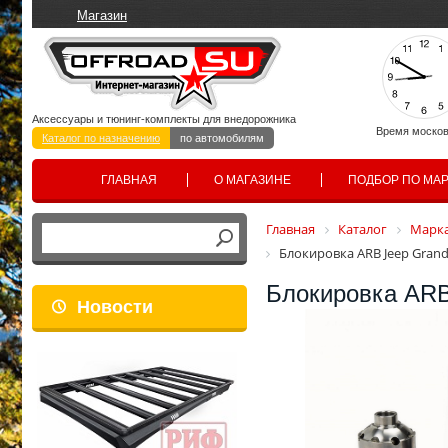
Магазин
Аксессуары и тюнинг-комплекты для внедорожника
Время москов
Каталог по назначению
по автомобилям
ГЛАВНАЯ
О МАГАЗИНЕ
ПОДБОР ПО МА
Главная
Каталог
Марка
Блокировка ARB Jeep Grand
Блокировка ARB 
Новости