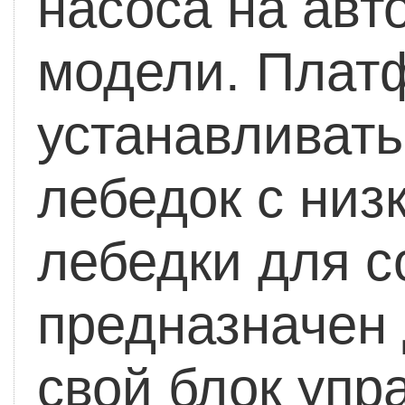
насоса на авт
модели.
Платф
устанавливат
лебедок с низ
лебедки для 
предназначен д
свой блок упр