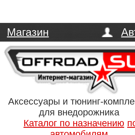
Магазин
Ав
Аксессуары и тюнинг-компл
для внедорожника
Каталог по назначению
п
автомобилям