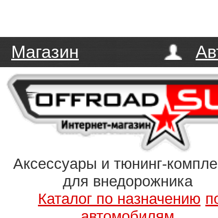
Магазин
Ав
Аксессуары и тюнинг-компл
для внедорожника
Каталог по назначению
п
автомобилям