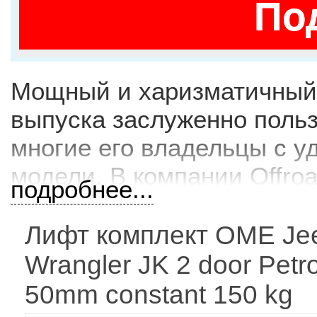
По
Мощный и харизматичный J
выпуска заслуженно польз
многие его владельцы с 
модели. В компании Offro
подробнее...
дополнительного оборудов
а также оригинальные зап
Лифт комплект OME Je
приобрести по привлекате
Wrangler JK 2 door Petro
50mm constant 150 kg