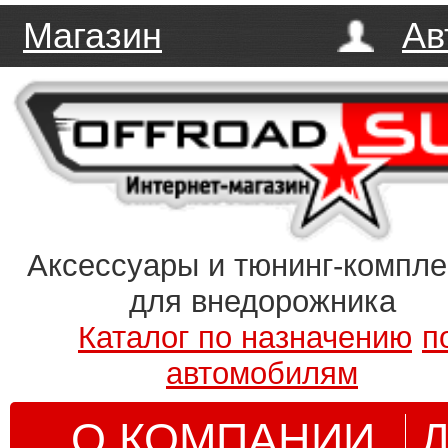
Магазин
Ав
Аксессуары и тюнинг-компл
для внедорожника
Каталог по назначению
п
автомобилям
О КОМПАНИИ
Д