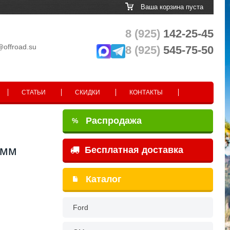
Ваша корзина пуста
8 (925)
142-25-45
@offroad.su
8 (925)
545-75-50
СТАТЬИ
СКИДКИ
КОНТАКТЫ
Распродажа
%
 мм
Бесплатная доставка
Каталог
Ford