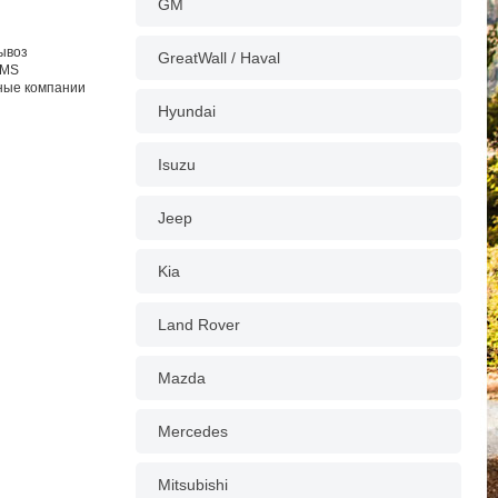
GM
вывоз
GreatWall / Haval
EMS
тные компании
Hyundai
Isuzu
Jeep
Kia
Land Rover
Mazda
Mercedes
Mitsubishi