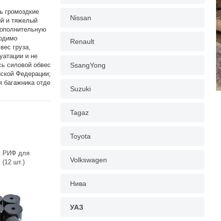
ь громоздкие
Nissan
ый и тяжелый
дополнительную
ходимо
Renault
вес груза,
уатации и не
сь силовой обвес
SsangYong
йской Федерации;
я багажника отде
Suzuki
Tagaz
Toyota
к РИФ для
Volkswagen
(12 шт.)
Нива
УАЗ