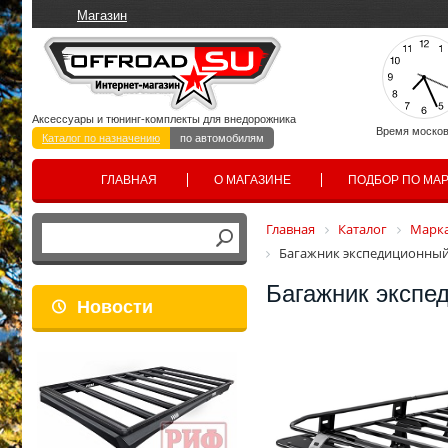
Магазин
Аксессуары и тюнинг-комплекты для внедорожника
Время москов
Каталог по назначению
по автомобилям
ГЛАВНАЯ
О МАГАЗИНЕ
ПОДБОР ПО МА
Главная
Каталог
Марка
Багажник экспедиционный
Багажник экспе
Новости