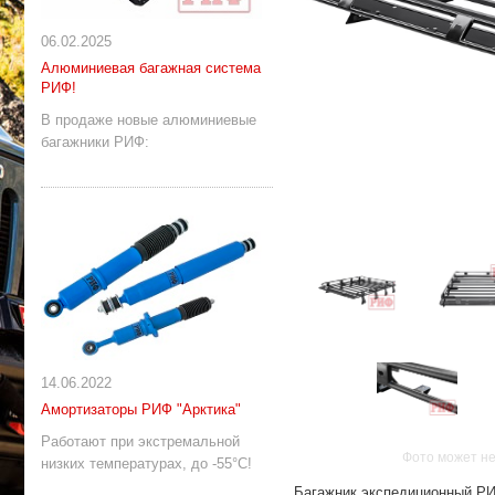
06.02.2025
Алюминиевая багажная система
РИФ!
В продаже новые алюминиевые
багажники РИФ:
14.06.2022
Амортизаторы РИФ "Арктика"
Работают при экстремальной
Фото может не
низких температурах, до -55°С!
Багажник экспедиционный РИ