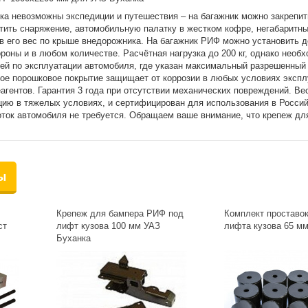
ка невозможны экспедиции и путешествия – на багажник можно закрепит
стить снаряжение, автомобильную палатку в жестком кофре, негабаритн
ив его вес по крыше внедорожника. На багажник РИФ можно установить 
роны и в любом количестве. Расчётная нагрузка до 200 кг, однако необ
ей по эксплуатации автомобиля, где указан максимальный разрешенный 
ое порошковое покрытие защищает от коррозии в любых условиях экспл
агентов. Гарантия 3 года при отсутствии механических повреждений. Ве
цию в тяжелых условиях, и сертифицирован для использования в Росси
оток автомобиля не требуется. Обращаем ваше внимание, что крепеж дл
ы
Крепеж для бампера РИФ под
Комплект проставо
ст
лифт кузова 100 мм УАЗ
лифта кузова 65 мм 
Буханка