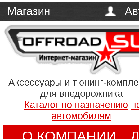
Магазин
Ав
Аксессуары и тюнинг-компл
для внедорожника
Каталог по назначению
п
автомобилям
О КОМПАНИИ
Д