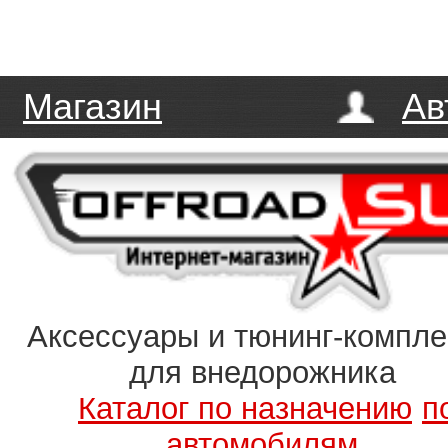
Магазин
Ав
Аксессуары и тюнинг-компл
для внедорожника
Каталог по назначению
п
автомобилям