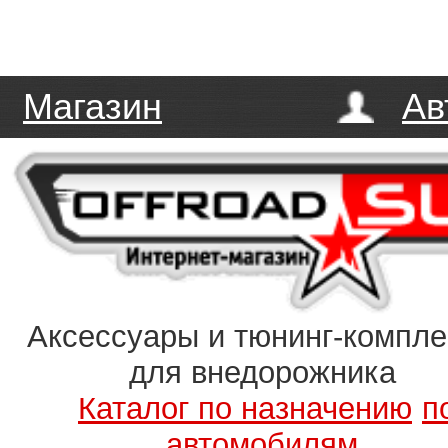
Магазин
Ав
Аксессуары и тюнинг-компл
для внедорожника
Каталог по назначению
п
автомобилям