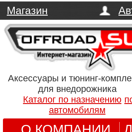
Магазин
Ав
Аксессуары и тюнинг-компл
для внедорожника
Каталог по назначению
п
автомобилям
О КОМПАНИИ
Д