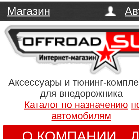
Магазин
Ав
Аксессуары и тюнинг-компл
для внедорожника
Каталог по назначению
п
автомобилям
О КОМПАНИИ
Д