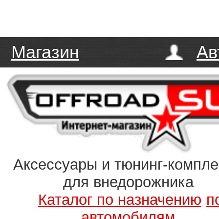
Магазин
Ав
Аксессуары и тюнинг-компл
для внедорожника
Каталог по назначению
п
автомобилям