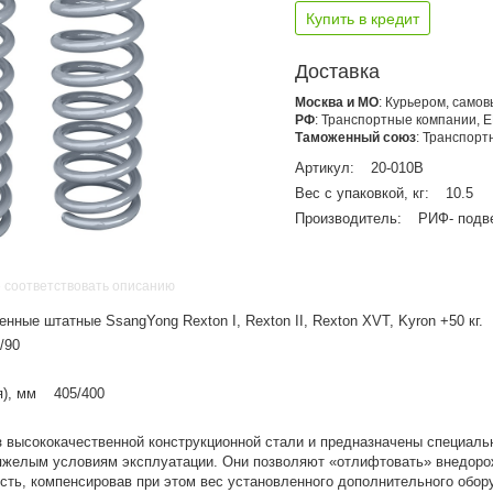
Купить в кредит
Доставка
Москва и МО
: Курьером, само
РФ
: Транспортные компании, 
Таможенный союз
: Транспор
Артикул:
20-010B
Вес с упаковкой, кг:
10.5
Производитель:
РИФ- подв
 соответствовать описанию
ные штатные SsangYong Rexton I, Rexton II, Rexton XVT, Kyron +50 кг.
/90
я), мм 405/400
 высококачественной конструкционной стали и предназначены специаль
тяжелым условиям эксплуатации. Они позволяют «отлифтовать» внедоро
сть, компенсировав при этом вес установленного дополнительного обор