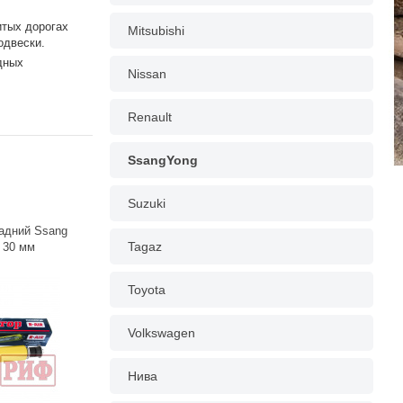
итых дорогах
Mitsubishi
одвески.
дных
Nissan
Renault
SsangYong
Suzuki
адний Ssang
Tagaz
 30 мм
Toyota
Volkswagen
Нива