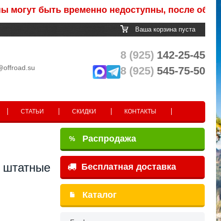
ут быть временно недоступны, после обработки 
Ваша корзина пуста
8 (925)
142-25-45
@offroad.su
8 (925)
545-75-50
СТАТЬИ
СКИДКИ
КОНТАКТЫ
Распродажа
%
г штатные
Бесплатная доставка
Каталог