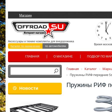
Магазин
Аксессуары и тюнинг-комплекты для внедорожника
Время москов
Каталог по назначению
по автомобилям
ГЛАВНАЯ
О МАГАЗИНЕ
ПОДБОР ПО МА
Главная
Каталог
Марка
Пружины РИФ передние Ssa
Пружины РИФ пе
Новости