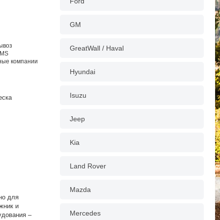
Ford
GM
вывоз
GreatWall / Haval
EMS
тные компании
Hyundai
Isuzu
еска
Jeep
Kia
Land Rover
Mazda
но для
жник и
Mercedes
удования –