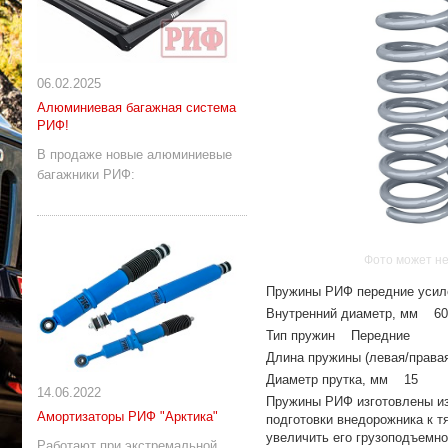
06.02.2025
Алюминиевая багажная система
РИФ!
В продаже новые алюминиевые
багажники РИФ:
Фото может не
Пружины РИФ передние усилен
Внутренний диаметр, мм 60
Тип пружин Передние
Длина пружины (левая/права
Диаметр прутка, мм 15
14.06.2022
Пружины РИФ изготовлены из
Амортизаторы РИФ "Арктика"
подготовки внедорожника к 
увеличить его грузоподъемно
Работают при экстремальной