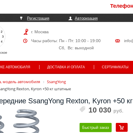
Телефоны мог
Регистрация
Авторизация
г. Москва
Часы работы: Пн - Пт: 10:00 - 19:00
info
Сб, Вс: выходной
ское
РКЕ АВТОМОБИЛЯ
ДОСТАВКА И ОПЛАТА
СЕРТИФИКАТЫ
, модель автомобиля
SsangYong
ngYong Rexton, Kyron +50 кг штатные
редние SsangYong Rexton, Kyron +50 к
10 030
руб.
Быстрый заказ