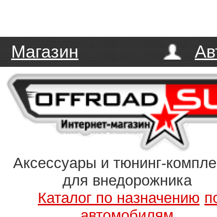
Магазин
Ав
Аксессуары и тюнинг-компл
для внедорожника
Каталог по назначению
п
автомобилям