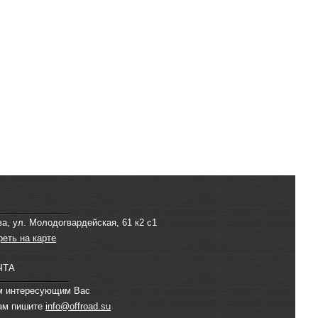
ва, ул. Молодогвардейская, 61 к2 с1
реть на карте
ЧТА
м интересующим Вас
ам пишите
info@offroad.su