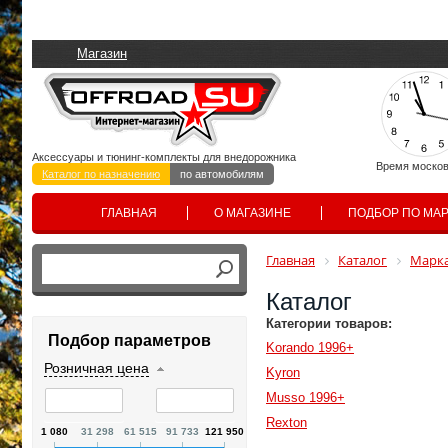
Магазин
Аксессуары и тюнинг-комплекты для внедорожника
Время москов
Каталог по назначению
по автомобилям
ГЛАВНАЯ
О МАГАЗИНЕ
ПОДБОР ПО МА
Главная
Каталог
Марка
Каталог
Категории товаров:
Подбор параметров
Korando 1996+
Розничная цена
Kyron
Musso 1996+
Rexton
1 080
31 298
61 515
91 733
121 950