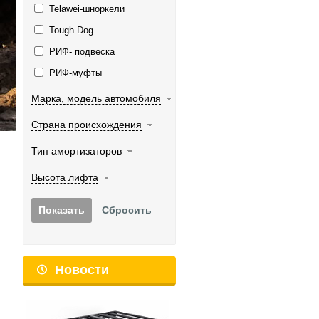
Telawei-шноркели
Tough Dog
РИФ- подвеска
РИФ-муфты
Марка, модель автомобиля
Страна происхождения
Тип амортизаторов
Высота лифта
Новости