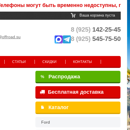
оны могут быть временно недоступны, после обр
Ваша корзина пуста
8 (925)
142-25-45
@offroad.su
8 (925)
545-75-50
СТАТЬИ
СКИДКИ
КОНТАКТЫ
Распродажа
%
Бесплатная доставка
Каталог
Ford