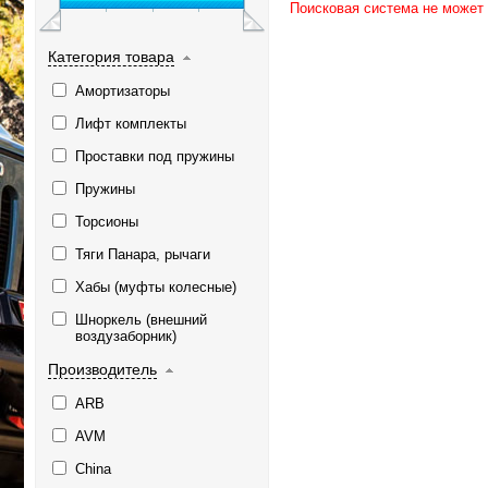
Поисковая система не может
Категория товара
Амортизаторы
Лифт комплекты
Проставки под пружины
Пружины
Торсионы
Тяги Панара, рычаги
Хабы (муфты колесные)
Шноркель (внешний
воздузаборник)
Производитель
ARB
AVM
China