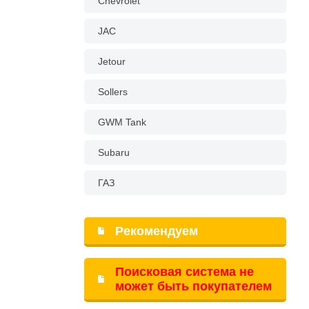
Chevrolet
JAC
Jetour
Sollers
GWM Tank
Subaru
ГАЗ
Рекомендуем
Поисковая система не
может быть покупателем