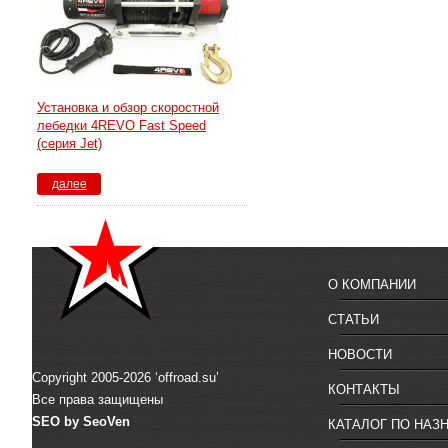
Установка и обзор скоростной
лебедки 4REVO Fast Speed
(серия Jet)
далее
О КОМПАНИИ
СТАТЬИ
НОВОСТИ
Copyright 2005-2026 ‘offroad.su’
КОНТАКТЫ
Все права защищены
SEO by SeoVen
КАТАЛОГ ПО НАЗ