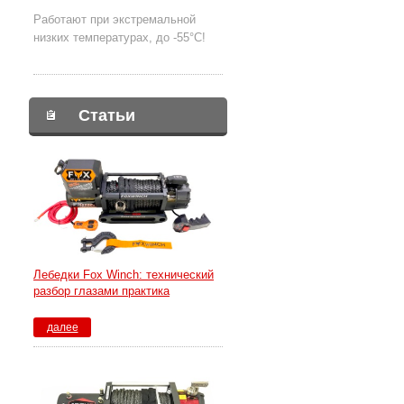
Работают при экстремальной
низких температурах, до -55°С!
Статьи
Лебедки Fox Winch: технический
разбор глазами практика
далее