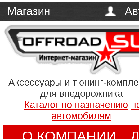
Магазин
Ав
Аксессуары и тюнинг-компл
для внедорожника
Каталог по назначению
п
автомобилям
О КОМПАНИИ
Д