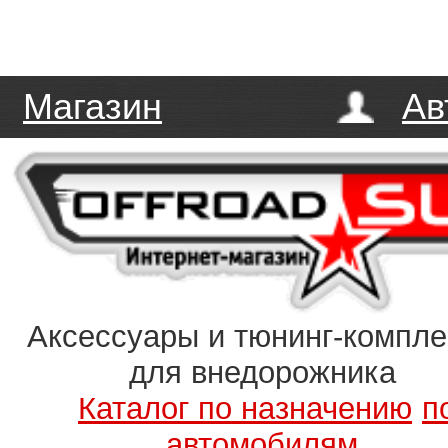
Магазин
Ав
Аксессуары и тюнинг-компл
для внедорожника
Каталог по назначению
п
автомобилям