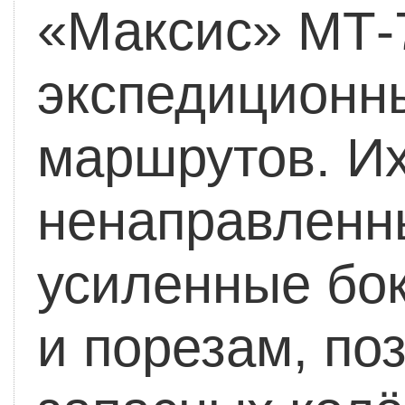
«Максис» МТ-7
экспедиционн
маршрутов. И
ненаправленн
усиленные бок
и порезам, по