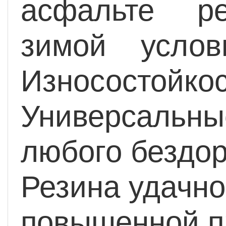
асфальте ре
зимой условн
Износостойко
Универсальны
любого бездор
Резина удачн
повышенной п