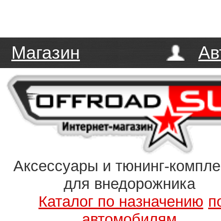
Магазин
Ав
Аксессуары и тюнинг-компл
для внедорожника
Каталог по назначению
п
автомобилям