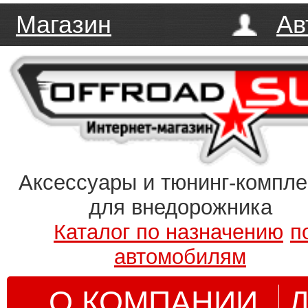
Магазин
Ав
Аксессуары и тюнинг-компл
для внедорожника
Каталог по назначению
п
автомобилям
О КОМПАНИИ
Д