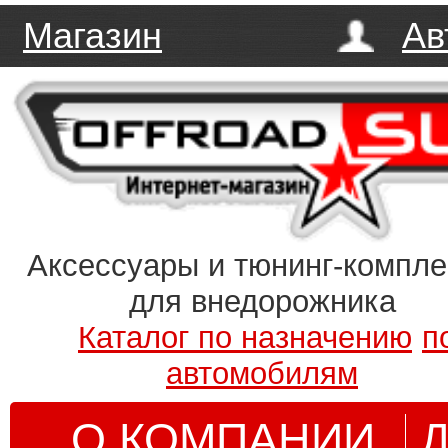
Магазин
Ав
Аксессуары и тюнинг-компл
для внедорожника
Каталог по назначению
п
автомобилям
О КОМПАНИИ
Д