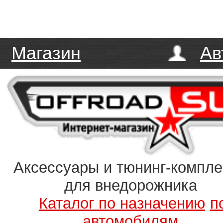
Магазин
Ав
Аксессуары и тюнинг-компл
для внедорожника
Каталог по назначению
п
автомобилям