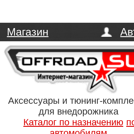
Магазин
Ав
Аксессуары и тюнинг-компл
для внедорожника
Каталог по назначению
п
автомобилям