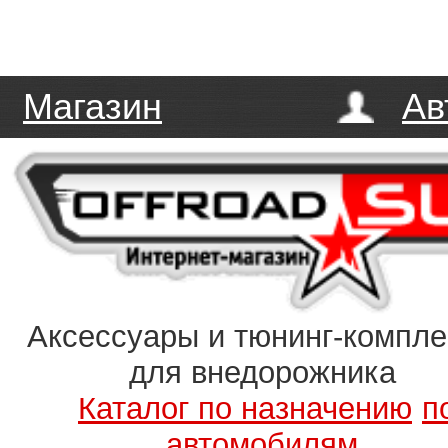
Магазин
Ав
Аксессуары и тюнинг-компл
для внедорожника
Каталог по назначению
п
автомобилям