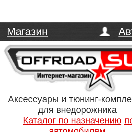
Магазин
Ав
Аксессуары и тюнинг-компл
для внедорожника
Каталог по назначению
п
автомобилям