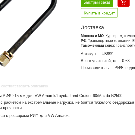
Быстрый заказ
Купить в кредит
Доставка
Москва и МО
: Курьером, само
РФ
: Транспортные компании, 
Таможенный союз
: Транспор
Артикул:
UB999
Вес с упаковкой, кг:
0.63
Производитель:
РИФ- подв
 соответствовать описанию
ы РИФ 215 мм для VW Amarok/Toyota Land Cruiser 60/Mazda B2500
 расчётом на экстремальные нагрузки, не боятся тяжелого бездорожья 
м прочности.
тся с рессорами РИФ для VW Amarok: