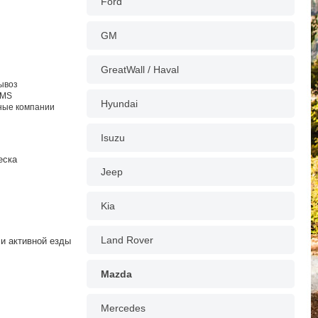
Ford
GM
GreatWall / Haval
вывоз
EMS
Hyundai
тные компании
Isuzu
еска
Jeep
Kia
Land Rover
и активной езды
Mazda
Mercedes