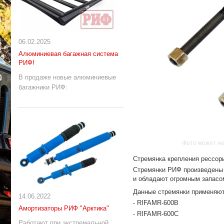
06.02.2025
Алюминиевая багажная система
РИФ!
В продаже новые алюминиевые
багажники РИФ:
Фото может не
Стремянка крепления рессор
Cтремянки РИФ произведены с
и обладают огромным запасо
Данные стремянки применяю
14.06.2022
- RIFAMR-600B
Амортизаторы РИФ "Арктика"
- RIFAMR-600C
Работают при экстремальной