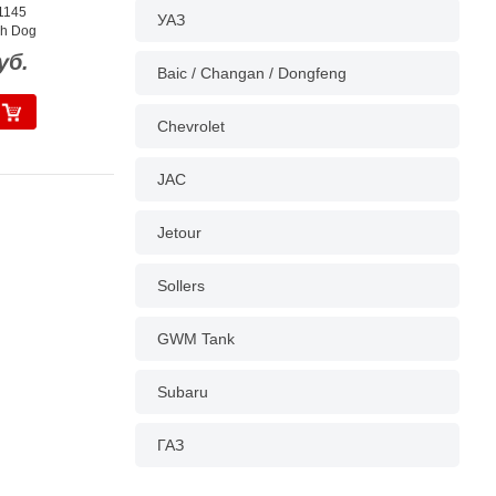
1145
УАЗ
gh Dog
уб.
Baic / Changan / Dongfeng
Chevrolet
JAC
Jetour
Sollers
GWM Tank
Subaru
ГАЗ