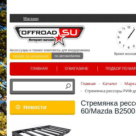
Магазин
Аксессуары и тюнинг-комплекты для внедорожника
Время москов
Каталог по назначению
по автомобилям
ГЛАВНАЯ
О МАГАЗИНЕ
ПОДБОР ПО МА
Главная
Каталог
Марка
Стремянка рессоры РИФ дл
Стремянка ресс
Новости
60/Mazda B2500