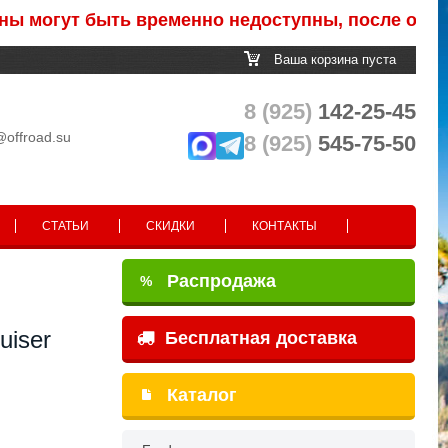
гут быть временно недоступны, после обработки 
Ваша корзина пуста
8 (925)
142-25-45
@offroad.su
8 (925)
545-75-50
СТАТЬИ
СКИДКИ
КОНТАКТЫ
Распродажа
%
uiser
Бесплатная доставка
Каталог