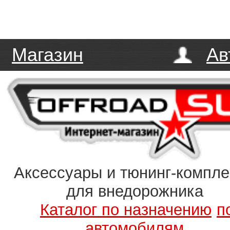
Магазин
Ав
Аксессуары и тюнинг-компл
для внедорожника
Каталог по назначению
п
автомобилям