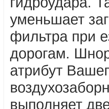
гидроудара. Т
уменьшает за
фильтра при е
дорогам. Шнор
атрибут Вашег
воздухозаборн
выполняет дв