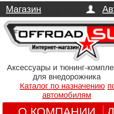
Магазин
Ав
Аксессуары и тюнинг-компл
для внедорожника
Каталог по назначению
п
автомобилям
О КОМПАНИИ
Д