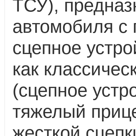
ТСУ), предназ
автомобиля с 
сцепное устро
как классичес
(сцепное устро
тяжелый приц
жесткой сцепк