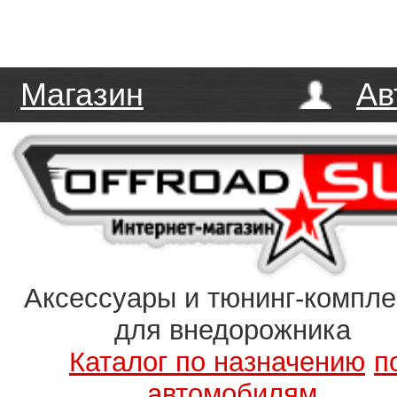
Магазин
Ав
Аксессуары и тюнинг-компл
для внедорожника
Каталог по назначению
п
автомобилям