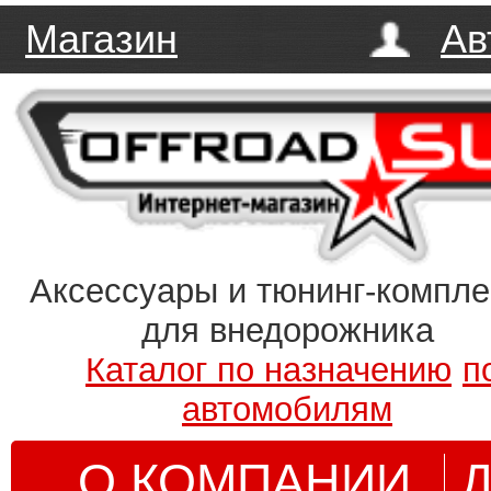
Магазин
Ав
Аксессуары и тюнинг-компл
для внедорожника
Каталог по назначению
п
автомобилям
О КОМПАНИИ
Д