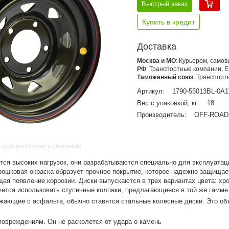
Быстрый заказ
Купить в кредит
Доставка
Москва и МО
: Курьером, само
РФ
: Транспортные компании, 
Таможенный союз
: Транспор
Артикул:
1790-55013BL-0A1
Вес с упаковкой, кг:
18
Производитель:
OFF-ROAD
 соответствовать описанию
ятся высоких нагрузок, они разрабатываются специально для эксплуатац
ошковая окраска образует прочное покрытие, которое надежно защищае
щая появление коррозии. Диски выпускаются в трех вариантах цвета: хр
ется использовать ступичные колпаки, предлагающиеся в той же гамме
зжающие с асфальта, обычно ставятся стальные колесные диски. Это об
 повреждениям. Он не расколется от удара о камень