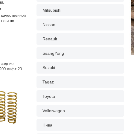
ми.
и.
Mitsubishi
 качественной
 но и по
Nissan
Renault
SsangYong
 задние
Suzuki
 200 лифт 20
Tagaz
Toyota
Volkswagen
Нива