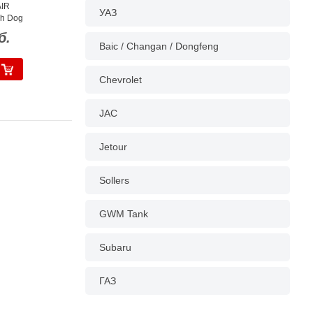
AIR
УАЗ
gh Dog
б.
Baic / Changan / Dongfeng
Chevrolet
JAC
Jetour
Sollers
GWM Tank
Subaru
ГАЗ