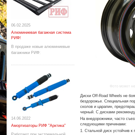
06.02.2025
Алюминиевая багажная система
РИФ!
В продаже новые алюминиевые
багажники РИФ:
Фото может не
Диски Off-Road Wheels не бо
бездорожье. Специальная пор
сколов и царапин, предотвра
черный. С дисками рекоменду
14.06.2022
На внедорожники, часто съе
следующими причинами:
Амортизаторы РИФ "Арктика"
1. Стальной диск устойчив к
Работают при экстремальной