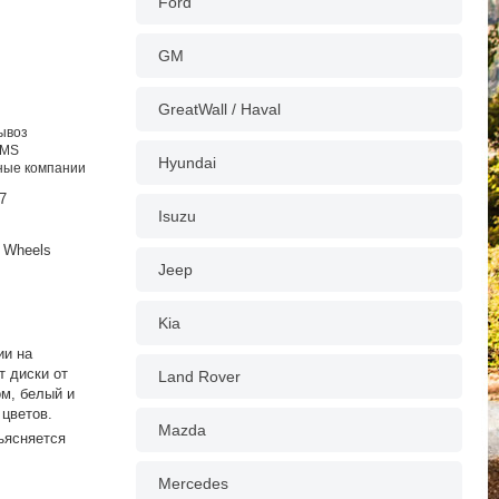
Ford
GM
GreatWall / Haval
вывоз
EMS
Hyundai
тные компании
7
Isuzu
 Wheels
Jeep
Kia
ии на
т диски от
Land Rover
ом, белый и
 цветов.
Mazda
ъясняется
Mercedes