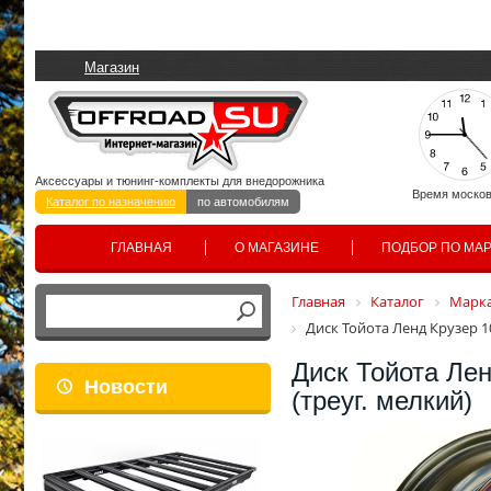
Магазин
Аксессуары и тюнинг-комплекты для внедорожника
Время москов
Каталог по назначению
по автомобилям
ГЛАВНАЯ
О МАГАЗИНЕ
ПОДБОР ПО МА
Главная
Каталог
Марка
Диск Тойота Ленд Крузер 10
Диск Тойота Лен
Новости
(треуг. мелкий)