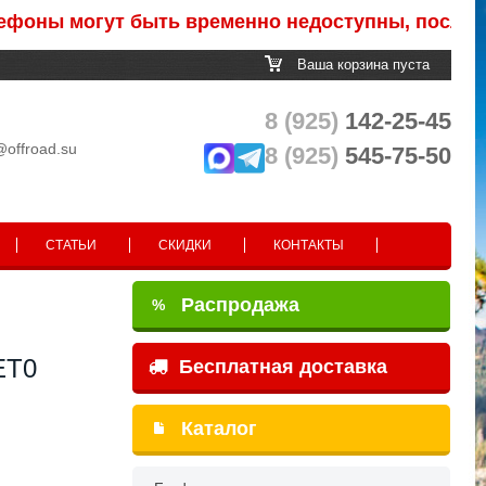
ы могут быть временно недоступны, после обраб
Ваша корзина пуста
8 (925)
142-25-45
@offroad.su
8 (925)
545-75-50
СТАТЬИ
СКИДКИ
КОНТАКТЫ
Распродажа
%
ET0
Бесплатная доставка
Каталог