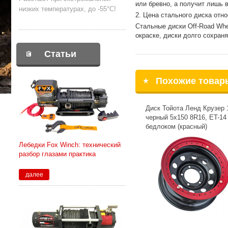
или бревно, а получит лишь 
низких температурах, до -55°С!
2. Цена стального диска отно
Стальные диски Off-Road Whe
окраске, диски долго сохран
Статьи
Похожие товар
Диск Тойота Ленд Крузер 
черный 5x150 8R16, ET-14
бедлоком (красный)
Лебедки Fox Winch: технический
разбор глазами практика
далее