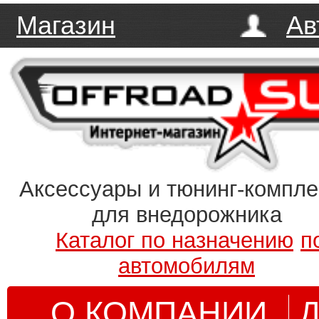
Магазин
Ав
Аксессуары и тюнинг-компл
для внедорожника
Каталог по назначению
п
автомобилям
О КОМПАНИИ
Д