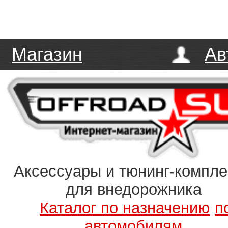
Магазин
Ав
Аксессуары и тюнинг-компл
для внедорожника
Каталог по назначению
п
автомобилям