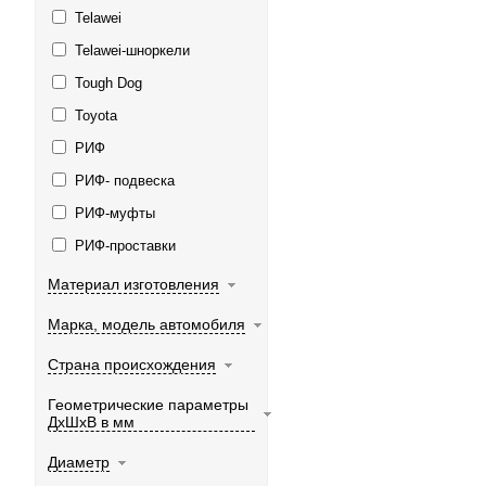
Telawei
Telawei-шноркели
Tough Dog
Toyota
РИФ
РИФ- подвеска
РИФ-муфты
РИФ-проставки
Материал изготовления
Марка, модель автомобиля
Страна происхождения
Геометрические параметры
ДхШхВ в мм
Диаметр