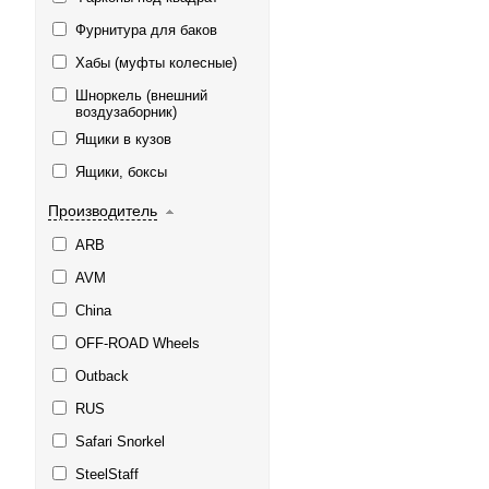
Фурнитура для баков
Хабы (муфты колесные)
Шноркель (внешний
воздузаборник)
Ящики в кузов
Ящики, боксы
Производитель
ARB
AVM
China
OFF-ROAD Wheels
Outback
RUS
Safari Snorkel
SteelStaff