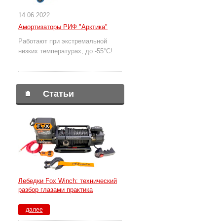
14.06.2022
Амортизаторы РИФ "Арктика"
Работают при экстремальной
низких температурах, до -55°С!
Статьи
Лебедки Fox Winch: технический
разбор глазами практика
далее