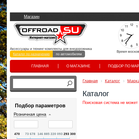
Магазин
Аксессуары и тюнинг-комплекты для внедорожника
Время москов
Каталог по назначению
по автомобилям
ГЛАВНАЯ
О МАГАЗИНЕ
ПОДБОР ПО МА
Главная
Каталог
Марка
Каталог
Поисковая система не может
Подбор параметров
Розничная цена
470
73 678
146 885
220 093
293 300