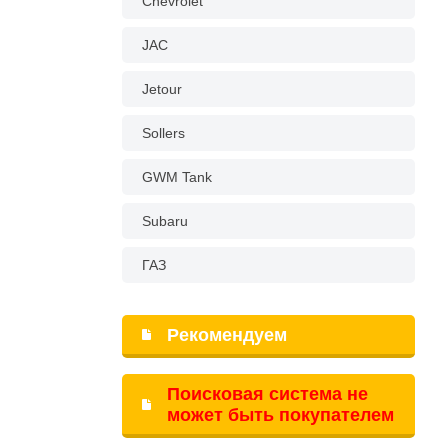
Chevrolet
JAC
Jetour
Sollers
GWM Tank
Subaru
ГАЗ
Рекомендуем
Поисковая система не
может быть покупателем