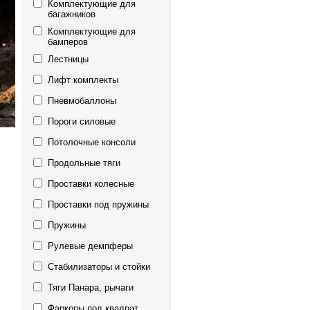
Комплектующие для
багажников
Комплектующие для
бамперов
Лестницы
Лифт комплекты
Пневмобаллоны
Пороги силовые
Потолочные консоли
Продольные тяги
Проставки колесные
Проставки под пружины
Пружины
Рулевые демпферы
Стабилизаторы и стойки
Тяги Панара, рычаги
Фаркопы под квадрат