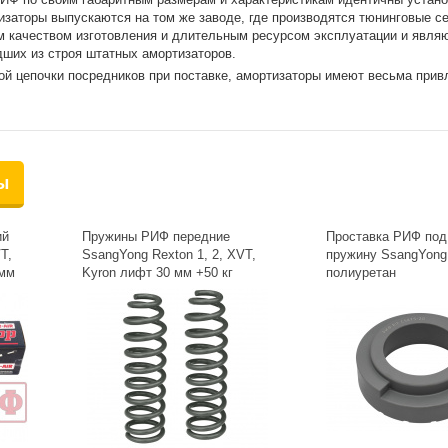
заторы выпускаются на том же заводе, где производятся тюнинговые с
м качеством изготовления и длительным ресурсом эксплуатации и явля
ших из строя штатных амортизаторов.
ой цепочки посредников при поставке, амортизаторы имеют весьма при
ы
ий
Пружины РИФ передние
Проставка РИФ по
T,
SsangYong Rexton 1, 2, XVT,
пружину SsangYong
 мм
Kyron лифт 30 мм +50 кг
полиуретан