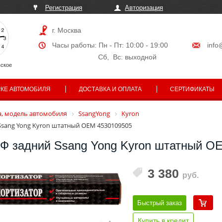
Регистрация
Авторизация
г. Москва
Часы работы: Пн - Пт: 10:00 - 19:00
info
Сб, Вс: выходной
ское
РКЕ АВТОМОБИЛЯ
ДОСТАВКА И ОПЛАТА
СЕРТИФИКАТЫ
, модель автомобиля
SsangYong
Kyron
sang Yong Kyron штатный OEM 4530109505
Ф задний Ssang Yong Kyron штатный O
3 380
руб.
Быстрый заказ
Купить в кредит