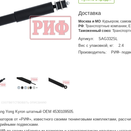
Доставка
Москва и МО
: Курьером, само
РФ
: Транспортные компании, 
Таможенный союз
: Транспор
Артикул:
SAG332SL
Вес с упаковкой, кг:
2.4
Производитель:
РИФ- подв
 соответствовать описанию
ng Yong Kyron штатный OEM 4530109505.
заторов от «РИФ», известного своими тюнинговыми комплектами, рассчи
ерийными подвесками.
ИФ по своим габаритным размерам и характеристикам идентичны устан