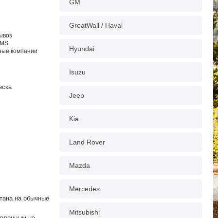
GM
GreatWall / Haval
вывоз
EMS
Hyundai
тные компании
Isuzu
еска
Jeep
Kia
Land Rover
Mazda
Mercedes
тана на обычные
Mitsubishi
овленным на