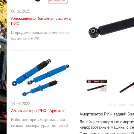
06.02.2025
Алюминиевая багажная система
РИФ!
В продаже новые алюминиевые
багажники РИФ:
14.06.2022
Фото может не
Амортизаторы РИФ "Арктика"
Амортизатор РИФ задний Ssa
Работают при экстремальной
Линейка стандартных аморти
низких температурах, до -55°С!
недоработанные машины с с
Стандартные амортизаторы Р