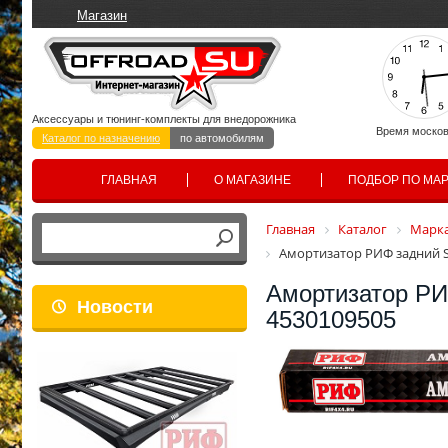
Магазин
Аксессуары и тюнинг-комплекты для внедорожника
Время москов
Каталог по назначению
по автомобилям
ГЛАВНАЯ
О МАГАЗИНЕ
ПОДБОР ПО МА
Главная
Каталог
Марка
Амортизатор РИФ задний S
Амортизатор РИ
Новости
4530109505