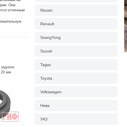
ерии. Они
ются отличным
Nissan
влекательную
Renault
SsangYong
Suzuki
Tagaz
д заднюю
 20 мм
Toyota
Volkswagen
Нива
УАЗ