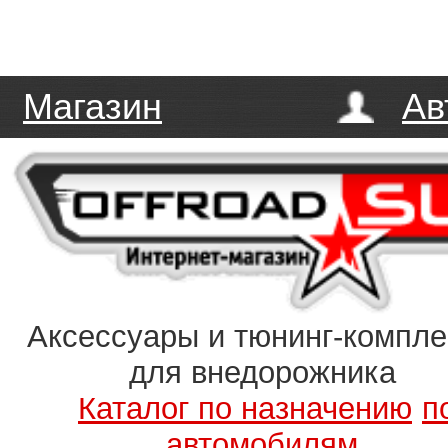
Магазин
Ав
Аксессуары и тюнинг-компл
для внедорожника
Каталог по назначению
п
автомобилям