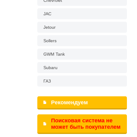
Chevrolet
JAC
Jetour
Sollers
GWM Tank
Subaru
ГАЗ
Рекомендуем
Поисковая система не
может быть покупателем