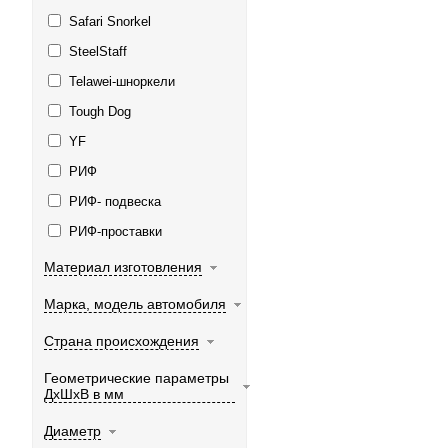
Safari Snorkel
SteelStaff
Telawei-шноркели
Tough Dog
YF
РИФ
РИФ- подвеска
РИФ-проставки
Материал изготовления
Марка, модель автомобиля
Страна происхождения
Геометрические параметры
ДхШхВ в мм
Диаметр