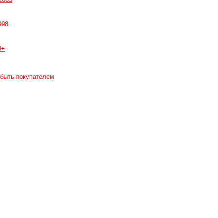
998
8+
 быть покупателем