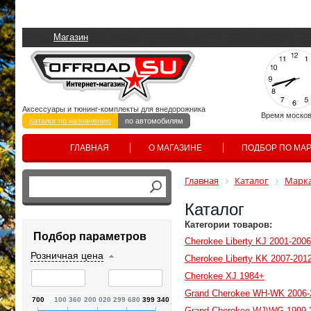
Магазин
Аксессуары и тюнинг-комплекты для внедорожника
Время москов
Каталог по назначению
по автомобилям
ГЛАВНАЯ
О МАГАЗИНЕ
ПОДБОР ПО МА
Главная
Каталог
Марка
Каталог
Категории товаров:
Подбор параметров
Cherokee Liberty KJ 2001-2006
Розничная цена
Cherokee Liberty KK 2007-201
Cherokee XJ 1984+
Grand Cherokee WH-WK 2006-
700
100 360
200 020
299 680
399 340
Grand Cherokee WJ\WG 1999-