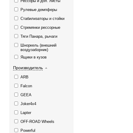
Рессоры и доп. листы
Рулевые демпферы
Стабилизаторы и стойки
Стремянки рессорные
Тяги Панара, рычаги
Шноркель (внешний
воздузаборник)
Ящики в кузов
Производитель
ARB
Falcon
GEEA
Joker4x4
Lapter
OFF-ROAD Wheels
Powerful