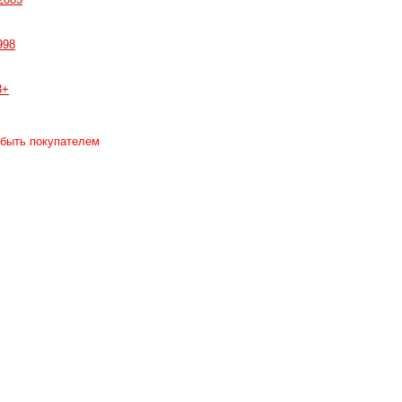
998
8+
 быть покупателем