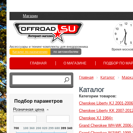
Магазин
Аксессуары и тюнинг-комплекты для внедорожника
Время москов
Каталог по назначению
по автомобилям
ГЛАВНАЯ
О МАГАЗИНЕ
ПОДБОР ПО МА
Главная
Каталог
Марка
Каталог
Категории товаров:
Подбор параметров
Cherokee Liberty KJ 2001-2006
Розничная цена
Cherokee Liberty KK 2007-201
Cherokee XJ 1984+
Grand Cherokee WH-WK 2006-
700
100 360
200 020
299 680
399 340
Grand Cherokee WJ\WG 1999-