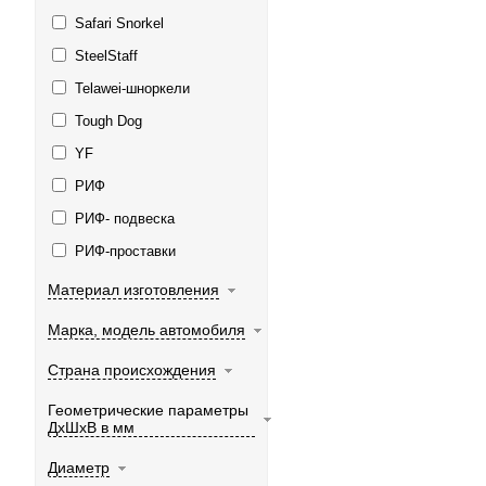
Safari Snorkel
SteelStaff
Telawei-шноркели
Tough Dog
YF
РИФ
РИФ- подвеска
РИФ-проставки
Материал изготовления
Марка, модель автомобиля
Страна происхождения
Геометрические параметры
ДхШхВ в мм
Диаметр