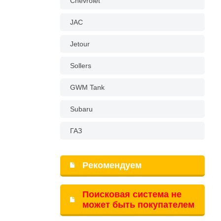
Chevrolet
JAC
Jetour
Sollers
GWM Tank
Subaru
ГАЗ
Рекомендуем
Поисковая система не
может быть покупателем