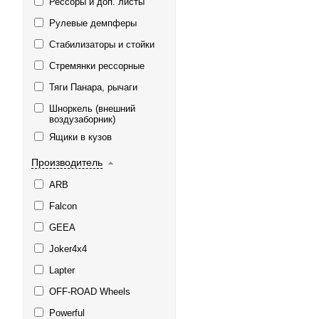
Рессоры и доп. листы
Рулевые демпферы
Стабилизаторы и стойки
Стремянки рессорные
Тяги Панара, рычаги
Шноркель (внешний
воздузаборник)
Ящики в кузов
Производитель
ARB
Falcon
GEEA
Joker4x4
Lapter
OFF-ROAD Wheels
Powerful